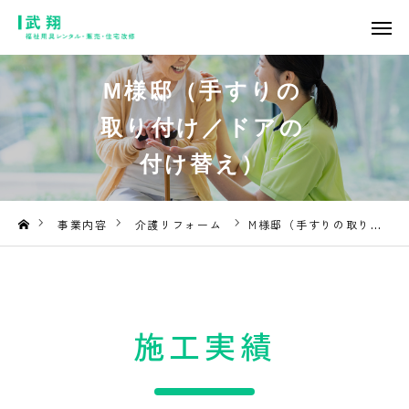
TOP
M様邸（手すりの
想い
取り付け／ドアの
付け替え）
事業内容
ご利用案内
事業内容
介護リフォーム
M様邸（手すりの取り付け／ドアの付け替え）
会社概要
お知らせ・ブログ
施工実績
お問い合わせ